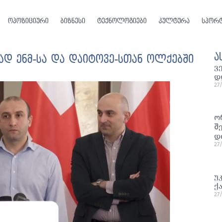
ოპოზიციური
ბიზნესი
ტექნოლოგიები
კულტურა
სპორ
ა
ად ენმ-სა და დაიტოვე-სთან ოლქებში
ვ
დ
27
ო
შ
დ
27
უ
ქ
27