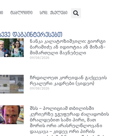
ტი
ტაბლოიდი
სოც. ქსელები
სევე დაგაინტერესებთ
ნან­კა კა­ლა­ტო­ზიშ­ვი­ლი: გი­ორ­გი
ბა­რა­მი­ძე ან იდი­ო­ტია ან მი­ზან­
მი­მარ­თუ­ლი მავ­ნე­ბე­ლი
09/08/2026
ჩრდილოეთ კორეიდან გაქცევის
რეალური კადრები (ვიდეო)
09/08/2026
შსს – პოლიციამ თბილისში
კურიერზე ჯგუფურად ძალადობის
ბრალდებით სამი პირი, მათ
შორის ორი არასრულწლოვანი
დააკავა – კიდევ ორი პირის