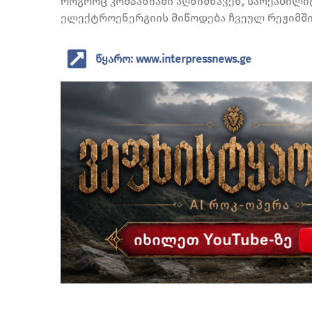
როგორც კომპანიაში აღნიშნავენ, სარეაბილი
ელექტროენერგიის მიწოდება ჩვეულ რეჟიმში
წყარო: www.interpressnews.ge