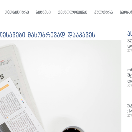
ოპოზიციური
ბიზნესი
ტექნოლოგიები
კულტურა
სპორ
ა
ესავები მასობრივად დააკავეს
ვ
დ
27
ო
შ
დ
27
უ
ქ
27