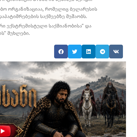
ობო ორგანიზაციაა, რომელიც ბელარუსის
აპატიმრებების საქმეებზე მუშაობს.
რი ექსტრემისტული საქმიანობისა” და
ს” მუხლები.