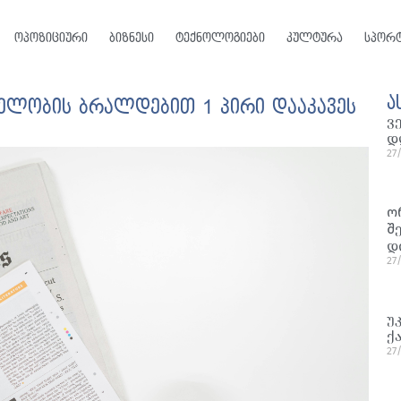
ოპოზიციური
ბიზნესი
ტექნოლოგიები
კულტურა
სპორ
ა
ელობის ბრალდებით 1 პირი დააკავეს
ვ
დ
27
ო
შ
დ
27
უ
ქ
27