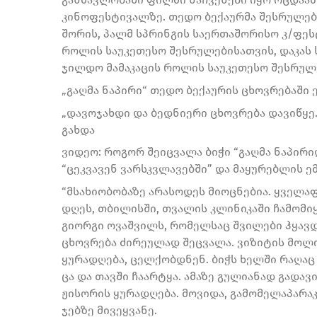
კინოფესტივალზე. თედო ბექაურმა შესრულე
შორის, პალმ სპრინგის საერთაშორისო კ/ფესტი
როლის საუკეთესო შესრულებისათვის, დაკას ს
ჯილდო მამაკაცის როლის საუკეთესო შესრულე
„გაღმა ნაპირი“ თედო ბექაურის ცხოვრებაში
„დავოჯახდი და ბედნიერი ცხოვრება დავიწყე…“
გახდა
ვიდეო: როგორ შეიცვალა ბიჭი “გაღმა ნაპირ
“ცეკვავენ ვარსკვლავებში” და მაყურებლის ე
“მსა­ხი­ო­ბო­ბა­ზე არა­სო­დეს მი­ოც­ნე­ბია. ყვე­ლა
დღეს, თბი­ლის­ში, თვა­ლის კლი­ნი­კა­ში ჩა­მო­მი
გი­ორ­გი ოვაშ­ვილს, რო­მელ­საც შვი­ლე­ბი ჰყავ­დ
ცხოვ­რე­ბა ძი­რე­უ­ლად შეც­ვა­ლა. ვი­ზი­ტის მო­ლ
ყუ­რა­დღე­ბა, ცელ­ქობ­დნენ. ბიჭს ხელ­ში რა­ღაც ს
ცა და თავ­ში ჩა­არ­ტყა. ამა­ზე გუ­ლი­ა­ნად გა­და­
ჟი­სო­რის ყუ­რა­დღე­ბა. მო­ვი­და, გა­მო­მე­ლა­პა­რა
ჯებ­ზე მი­ვეყ­ვა­ნე.