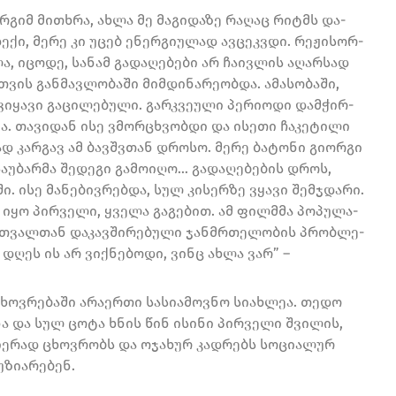
­ორ­გიმ მი­თხრა, ახლა მე მა­გი­და­ზე რა­ღაც რიტმს და­
ე­ქი, მერე კი უცებ ენერ­გი­უ­ლად ავ­ცეკვდი. რე­ჟი­სორ­
ა, იცო­დე, სა­ნამ გა­და­ღე­ბე­ბი არ ჩა­ივ­ლის აღარ­სად
თვის გან­მავ­ლო­ბა­ში მიმ­დი­ნა­რე­ობ­და. ამა­სო­ბა­ში,
­ყა­ვი გა­ცი­ლე­ბუ­ლი. გარ­კვე­უ­ლი პე­რი­ო­დი დამ­ჭირ­
­ნა. თა­ვი­დან ისე ვმორ­ცხვობ­დი და ისე­თი ჩა­კე­ტი­ლი
ლად კარ­გავ ამ ბავ­შვთან დრო­სო. მერე ბა­ტო­ნი გი­ორ­გი
ა­უ­ბარ­მა შე­დე­გი გა­მო­ი­ღო… გა­და­ღე­ბე­ბის დროს,
 ისე მა­ნე­ბივ­რებ­და, სულ კი­სერ­ზე ვყა­ვი შემჯდა­რი.
 იყო პირ­ვე­ლი, ყვე­ლა გა­გე­ბით. ამ ფილმმა პო­პუ­ლა­
ა, თვალ­თან და­კავ­ში­რე­ბუ­ლი ჯან­მრთე­ლო­ბის პრობ­ლე­
, დღეს ის არ ვიქ­ნე­ბო­დი, ვინც ახლა ვარ” –
ცხოვრებაში არაერთი სასიამოვნო სიახლეა. თედო
ა და სულ ცოტა ხნის წინ ისინი პირველი შვილის,
იერად ცხოვრობს და ოჯახურ კადრებს სოციალურ
უზიარებენ.