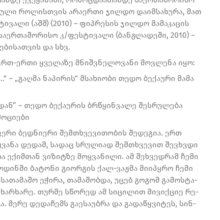
ბული როლისთვის არაერთი ჯილდო დაიმსახურა, მათ
ვალი (აშშ) (2010) – ფიპრესის ჯილდო მამაკაცის
აერთაშორისო კ/ფესტივალი (ბანგლადეში, 2010) –
ბისათვის და სხვ.
 ერთ-ერთი ყველაზე მნიშვნელოვანი მოვლენა იყო:
 – „გაღმა ნაპირის“ მსახიობი თედო ბექაური მამა
იდან” – თედო ბექაურის ბრწყინვალე შესრულება
მოციები
­ფე­რი ბედ­ნი­ე­რი შემ­თხვე­ვი­თო­ბის შე­დე­გია. ერთ
ყ­ვა­ნა დე­დამ, სა­დაც სრუ­ლი­ად შემ­თხვე­ვით შევ­ხვდი
ა ექიმ­თან ვი­ზიტ­ზე მოყ­ვა­ნი­ლი. ამ შეხ­ვედ­რამ ჩემი
ო­დინ­ში ბა­ტო­ნი გი­ორ­გის ქალ-ვაჟ­მა მი­ი­პყრო ჩემი
ა­თა­მა­შო ეჭი­რა, თა­მა­შობ­და, უცებ გო­გომ გა­მოს­ტა­
ვი­ხარ­ხა­რე. თურ­მე სწო­რედ ამ სი­ცი­ლით მი­ვიქ­ციე რე­
­კა. მერე დე­და­ჩემს გა­ე­სა­უბ­რა და გა­და­წყვი­ტეს, სინ­