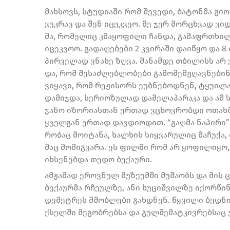
მახ­სოვს, სტუ­დი­ა­ში რომ შე­ვე­დი, ბა­ტონ­მა გი
ვუკ­რავ და შენ იცეკ­ვეო. მე ჯერ მორ­ცხვად ვი­დ
მა, რო­მე­ლიც კმა­ყო­ფი­ლი ჩან­და, გა­მაფრ­თხი­ლ
იცეკ­ვოო. გა­და­ღე­ბე­ბი 2 კვი­რა­ში და­ი­წყო და 8 
პირ­ვე­ლად ვნა­ხე ზღვა. მა­ნამ­დე თბი­ლისს არ ვი
და, რომ შე­საძ­ლებ­ლო­ბე­ბი გა­მო­მემ­ჟღავ­ნე­ბი
ვი­ყა­ვი, რომ რე­ჟი­სორს ეუბ­ნე­ბოდ­ნენ, ტყუ­ი­
და­მიჯ­და, სე­რი­ო­ზუ­ლად და­მე­ლა­პა­რა­კა და ამ ს
ჯანო იზო­რი­ას­თან ერ­თად ვცხოვ­რობ­დი ოთახ­ში.
ყველ­გან ერ­თად დავ­დი­ო­დით. “გაღ­მა ნა­პი­რი”
რო­ბაც მო­ი­ტა­ნა, ხალ­ხის სიყ­ვა­რუ­ლიც მა­ჩუ­ქ
მაც მო­მიგ­ვა­რა. ეს ფილ­მი რომ არ ყო­ფი­ლი­ყო
იხსენებდა თედო ბექაური.
ამჟამად ეროვნულ მუზეუმში მუშაობს და მის 
ბექაურმა რჩეულზე, ანი ხუციშვილზე იქორწინ
დემეტრეს მშობლები გახდნენ. წყვილი ბედნ
ქსელში მეგობრებსა და გულშემატკივრებსაც 